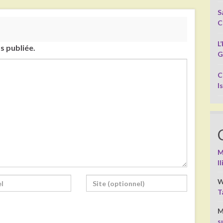
S
C
L
s publiée.
G
C
I
M
I
W
T
M
s