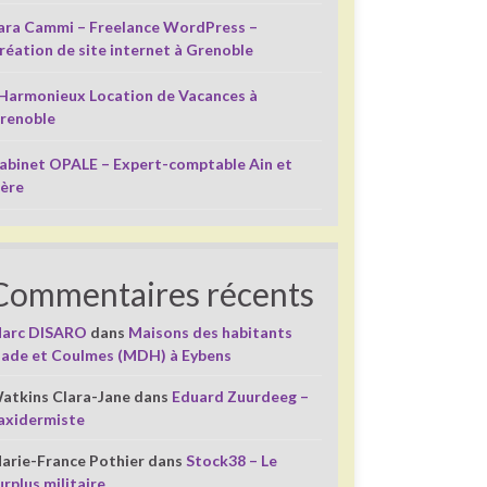
ara Cammi – Freelance WordPress –
réation de site internet à Grenoble
’Harmonieux Location de Vacances à
renoble
abinet OPALE – Expert-comptable Ain et
sère
Commentaires récents
arc DISARO
dans
Maisons des habitants
liade et Coulmes (MDH) à Eybens
atkins Clara-Jane
dans
Eduard Zuurdeeg –
axidermiste
arie-France Pothier
dans
Stock38 – Le
urplus militaire