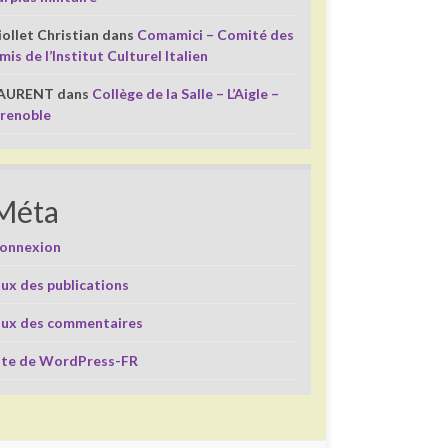
iollet Christian
dans
Comamici – Comité des
mis de l’Institut Culturel Italien
AURENT
dans
Collège de la Salle – L’Aigle –
renoble
Méta
onnexion
lux des publications
lux des commentaires
ite de WordPress-FR