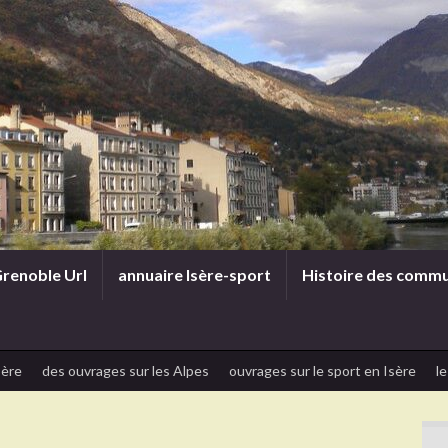
renoble Url
annuaire Isère-sport
Histoire des comm
sère
des ouvrages sur les Alpes
ouvrages sur le sport en Isère
le