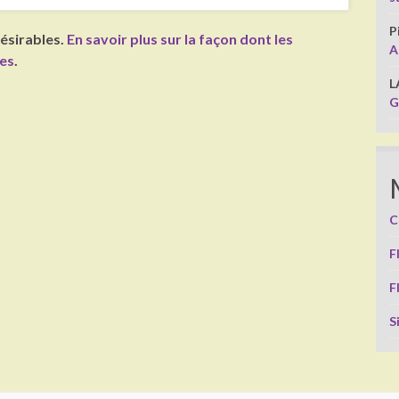
P
désirables.
En savoir plus sur la façon dont les
A
ées
.
L
G
C
F
F
S