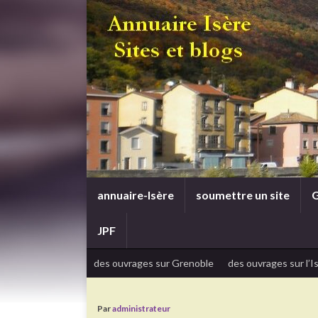
annuaire-Isère
soumettre un site
G
JPF
des ouvrages sur Grenoble
des ouvrages sur l’I
Par
administrateur