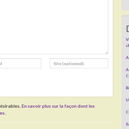
V
c
A
A
C
B
U
désirables.
En savoir plus sur la façon dont les
C
ées
.
S