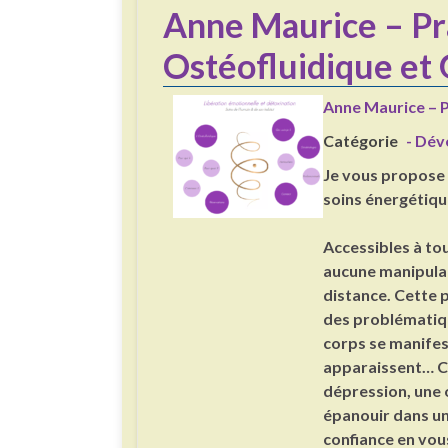
Anne Maurice – Pr
Ostéofluidique et
Anne Maurice – P
Catégorie
- Dév
Je vous propose
soins énergétiqu
Accessibles à to
aucune manipulati
distance. Cette 
des problématiqu
corps se manifes
apparaissent… C’
dépression, une 
épanouir dans un
confiance en vous