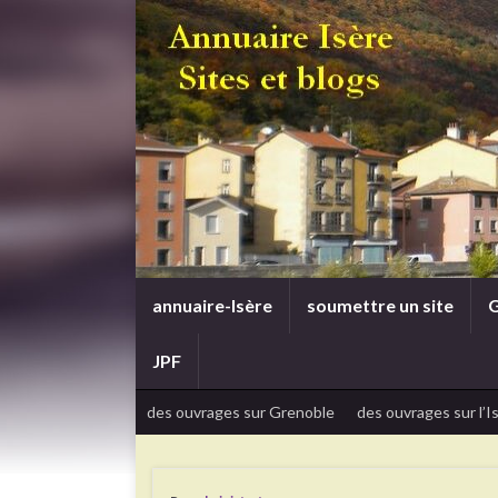
annuaire-Isère
soumettre un site
G
JPF
des ouvrages sur Grenoble
des ouvrages sur l’I