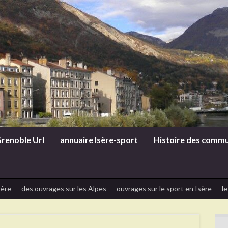
renoble Url
annuaire Isère-sport
Histoire des comm
sère
des ouvrages sur les Alpes
ouvrages sur le sport en Isère
le