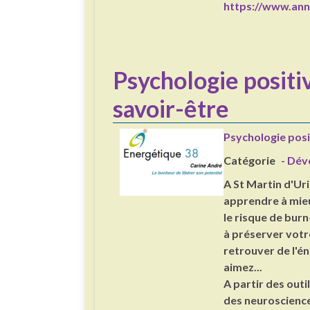
https://www.ann
Psychologie positiv
savoir-être
Psychologie posit
Catégorie
- Dév
A St Martin d'Ur
apprendre à mieu
le risque de burn
à préserver votre
retrouver de l'én
aimez...
A partir des outi
des neuroscience