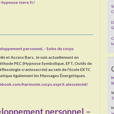
-hypnose-isere.fr/
S
C
L
G
C
I
eloppement personnel
,
- Soins du corps
iki et Access Bars. Je suis actuellement en
Méthode PEC (Hypnose Symbolique, EFT, Outils de
éflexologie craniosacrée) au sein de l'école EKTC
ratique également les Massages Énergétiques.
M
I
ebook.com/harmonie.corps.esprit.alessenciel/
W
T
M
veloppement personnel –
s