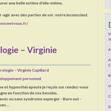
uver une belle estime d'elle-même,
r-agir avec des parties de soi : notre inconscient.
noseetvous.fr/
V
c
ogie – Virginie
A
A
C
ologie – Virginie Cupillard
B
eloppement personnel
U
e et hypnothérapeute je reçois sur rendez-vous
ne en fonction de vos besoins.
C
avec ou sans syndrome asperger - Burn out -
es...
S