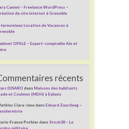
ara Cammi – Freelance WordPress –
réation de site internet à Grenoble
’Harmonieux Location de Vacances à
renoble
abinet OPALE – Expert-comptable Ain et
sère
Commentaires récents
arc DISARO
dans
Maisons des habitants
liade et Coulmes (MDH) à Eybens
atkins Clara-Jane
dans
Eduard Zuurdeeg –
axidermiste
arie-France Pothier
dans
Stock38 – Le
urplus militaire