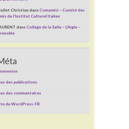
iollet Christian
dans
Comamici – Comité des
mis de l’Institut Culturel Italien
AURENT
dans
Collège de la Salle – L’Aigle –
renoble
Méta
onnexion
lux des publications
lux des commentaires
ite de WordPress-FR