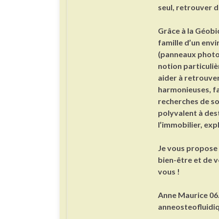
seul, retrouver d
Grâce à la Géobi
famille d’un env
(panneaux photov
notion particuliè
aider à retrouver
harmonieuses, fai
recherches de sou
polyvalent à des
l’immobilier, exp
Je vous propose 
bien-être et de 
vous !
Anne Maurice 06
anneosteofluid