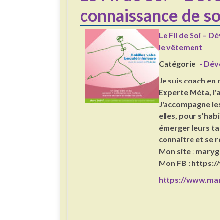
connaissance de so
Le Fil de Soi – 
le vêtement
Catégorie
- Dév
Je suis coach en 
Experte Méta, l'a
J'accompagne les
elles, pour s'hab
émerger leurs ta
connaître et se r
Mon site : maryg
Mon FB : https
https://www.mar