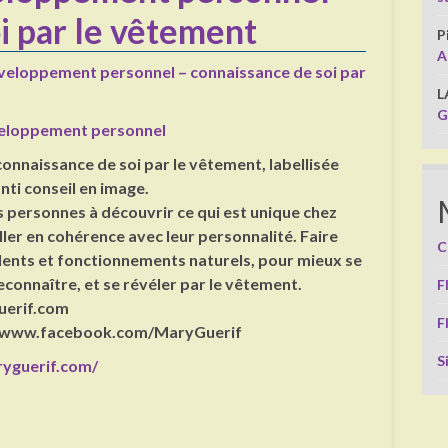
i par le vêtement
P
A
Développement personnel – connaissance de soi par
L
G
eloppement personnel
connaissance de soi par le vêtement, labellisée
nti conseil en image.
 personnes à découvrir ce qui est unique chez
iller en cohérence avec leur personnalité. Faire
C
lents et fonctionnements naturels, pour mieux se
econnaître, et se révéler par le vêtement.
F
uerif.com
F
://www.facebook.com/MaryGuerif
S
yguerif.com/