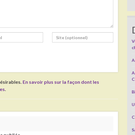
V
c
A
A
C
désirables.
En savoir plus sur la façon dont les
ées
.
B
U
C
S
s publiée.