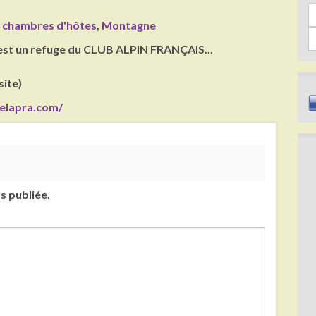
Sea
et chambres d'hôtes
,
Montagne
 est un refuge du CLUB ALPIN FRANÇAIS...
site)
elapra.com/
s publiée.