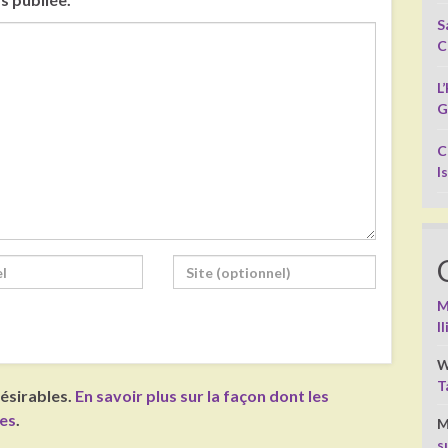
S
C
L
G
C
I
M
I
W
T
désirables.
En savoir plus sur la façon dont les
ées
.
M
s