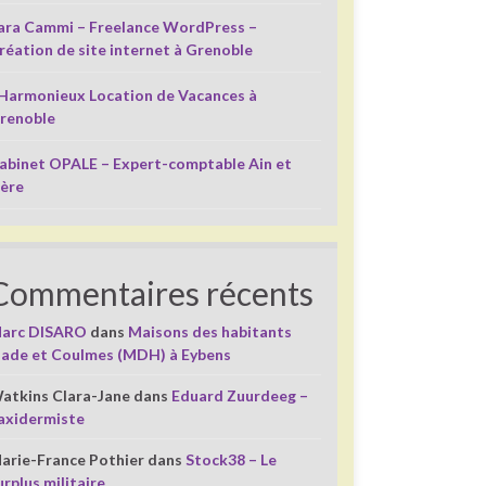
ara Cammi – Freelance WordPress –
réation de site internet à Grenoble
’Harmonieux Location de Vacances à
renoble
abinet OPALE – Expert-comptable Ain et
sère
Commentaires récents
arc DISARO
dans
Maisons des habitants
liade et Coulmes (MDH) à Eybens
atkins Clara-Jane
dans
Eduard Zuurdeeg –
axidermiste
arie-France Pothier
dans
Stock38 – Le
urplus militaire