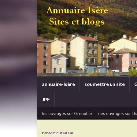
annuaire-Isère
soumettre un site
G
JPF
des ouvrages sur Grenoble
des ouvrages sur l’I
Par
administrateur