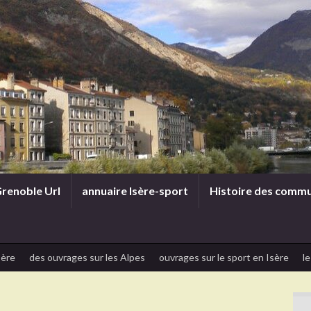
renoble Url
annuaire Isère-sport
Histoire des comm
sère
des ouvrages sur les Alpes
ouvrages sur le sport en Isère
le