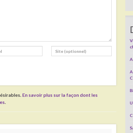
V
c
A
A
C
B
désirables.
En savoir plus sur la façon dont les
ées
.
U
C
S