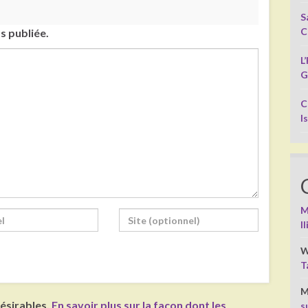
S
C
s publiée.
L
G
C
I
M
I
W
T
M
désirables.
En savoir plus sur la façon dont les
s