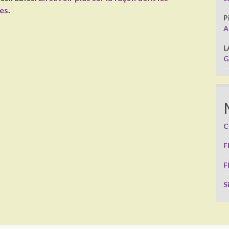
ées
.
P
A
L
G
C
F
F
S