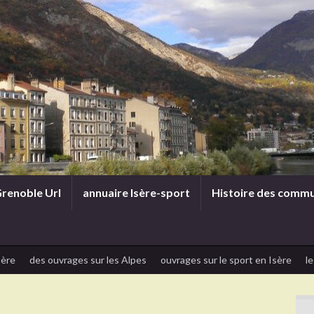
renoble Url
annuaire Isère-sport
Histoire des comm
sère
des ouvrages sur les Alpes
ouvrages sur le sport en Isère
le