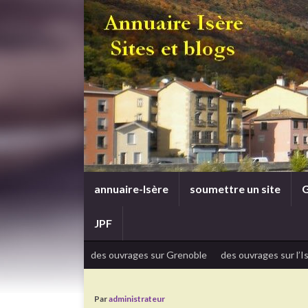
annuaire-Isère
soumettre un site
G
JPF
des ouvrages sur Grenoble
des ouvrages sur l’I
Par
administrateur