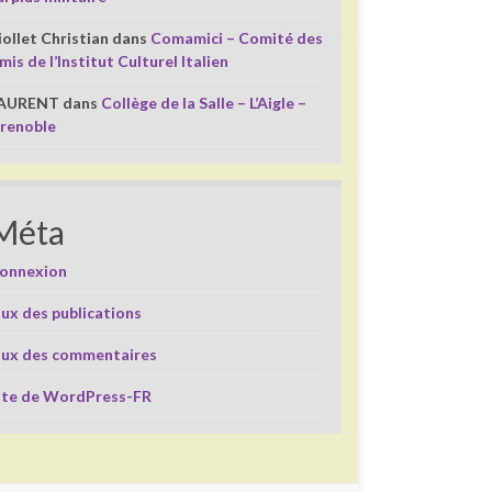
iollet Christian
dans
Comamici – Comité des
mis de l’Institut Culturel Italien
AURENT
dans
Collège de la Salle – L’Aigle –
renoble
Méta
onnexion
lux des publications
lux des commentaires
ite de WordPress-FR