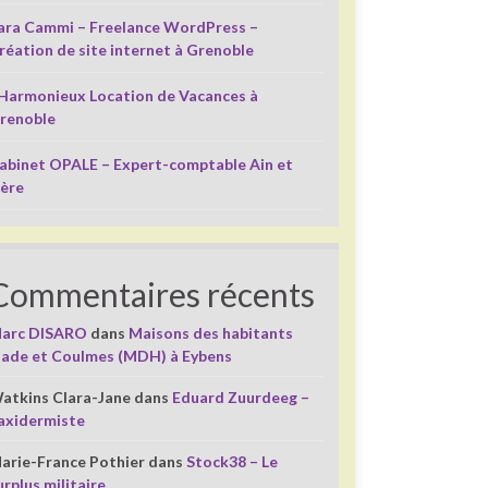
ara Cammi – Freelance WordPress –
réation de site internet à Grenoble
’Harmonieux Location de Vacances à
renoble
abinet OPALE – Expert-comptable Ain et
sère
Commentaires récents
arc DISARO
dans
Maisons des habitants
liade et Coulmes (MDH) à Eybens
atkins Clara-Jane
dans
Eduard Zuurdeeg –
axidermiste
arie-France Pothier
dans
Stock38 – Le
urplus militaire