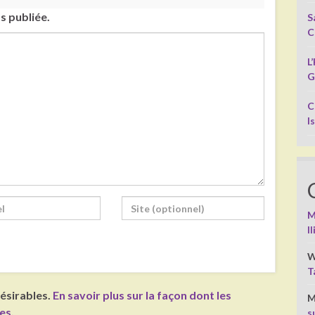
s publiée.
S
C
L
G
C
I
M
I
W
T
désirables.
En savoir plus sur la façon dont les
M
ées
.
s