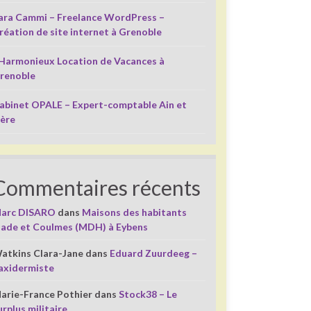
ara Cammi – Freelance WordPress –
réation de site internet à Grenoble
’Harmonieux Location de Vacances à
renoble
abinet OPALE – Expert-comptable Ain et
sère
Commentaires récents
arc DISARO
dans
Maisons des habitants
liade et Coulmes (MDH) à Eybens
atkins Clara-Jane
dans
Eduard Zuurdeeg –
axidermiste
arie-France Pothier
dans
Stock38 – Le
urplus militaire