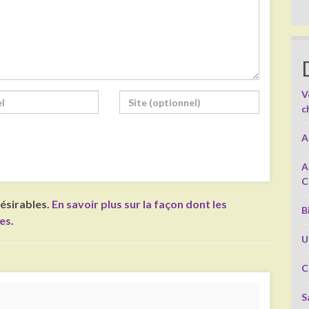
V
c
A
A
C
désirables.
En savoir plus sur la façon dont les
B
ées
.
U
C
S