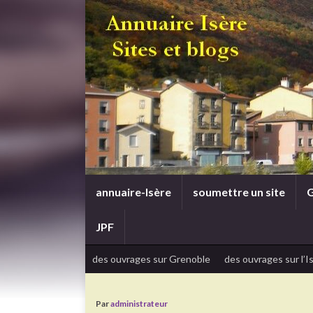
annuaire-Isère
soumettre un site
G
JPF
des ouvrages sur Grenoble
des ouvrages sur l’I
Par
administrateur