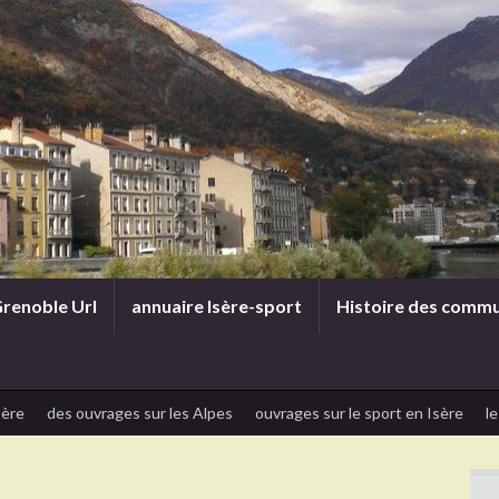
renoble Url
annuaire Isère-sport
Histoire des comm
sère
des ouvrages sur les Alpes
ouvrages sur le sport en Isère
le