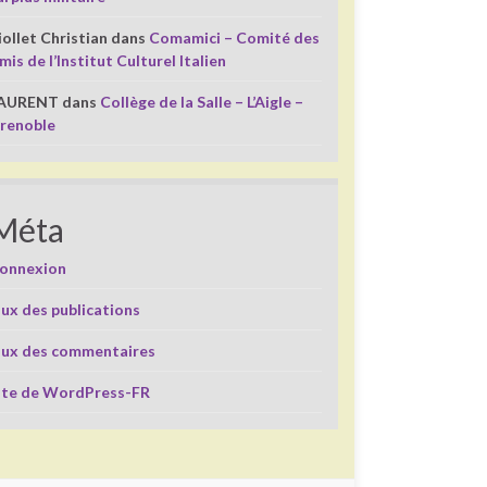
iollet Christian
dans
Comamici – Comité des
mis de l’Institut Culturel Italien
AURENT
dans
Collège de la Salle – L’Aigle –
renoble
Méta
onnexion
lux des publications
lux des commentaires
ite de WordPress-FR