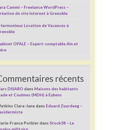
ara Cammi – Freelance WordPress –
réation de site internet à Grenoble
’Harmonieux Location de Vacances à
renoble
abinet OPALE – Expert-comptable Ain et
sère
Commentaires récents
arc DISARO
dans
Maisons des habitants
liade et Coulmes (MDH) à Eybens
atkins Clara-Jane
dans
Eduard Zuurdeeg –
axidermiste
arie-France Pothier
dans
Stock38 – Le
urplus militaire