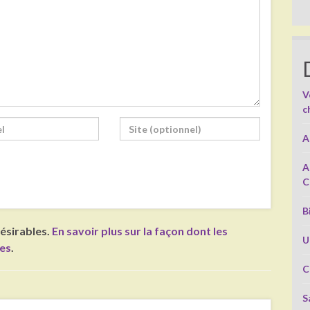
V
c
A
A
C
B
désirables.
En savoir plus sur la façon dont les
U
ées
.
C
S