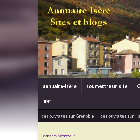
annuaire-Isère
soumettre un site
G
JPF
des ouvrages sur Grenoble
des ouvrages sur l’I
Par
administrateur