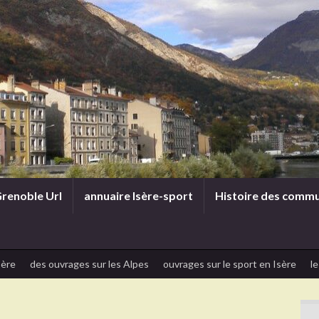
renoble Url
annuaire Isère-sport
Histoire des comm
sère
des ouvrages sur les Alpes
ouvrages sur le sport en Isère
le