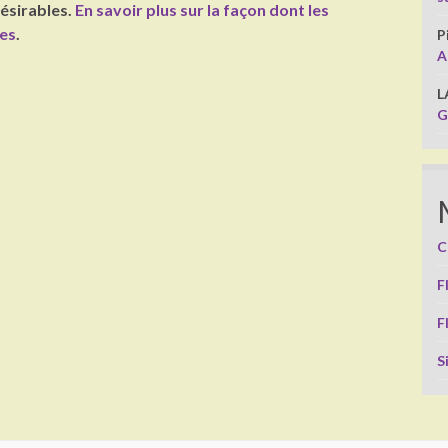
désirables.
En savoir plus sur la façon dont les
ées
.
P
A
L
G
C
F
F
S