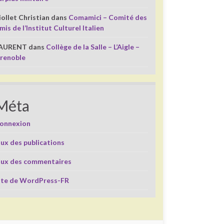
iollet Christian
dans
Comamici – Comité des
mis de l’Institut Culturel Italien
AURENT
dans
Collège de la Salle – L’Aigle –
renoble
Méta
onnexion
lux des publications
lux des commentaires
ite de WordPress-FR