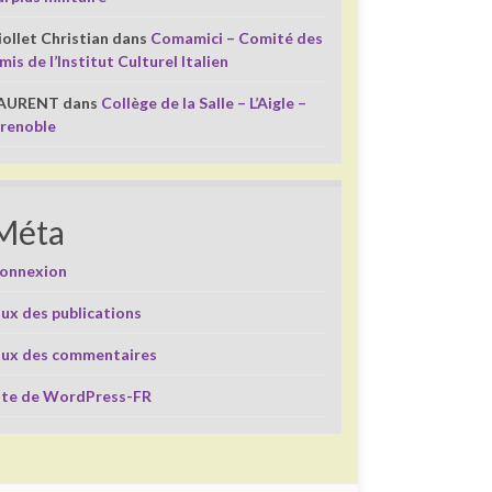
iollet Christian
dans
Comamici – Comité des
mis de l’Institut Culturel Italien
AURENT
dans
Collège de la Salle – L’Aigle –
renoble
Méta
onnexion
lux des publications
lux des commentaires
ite de WordPress-FR