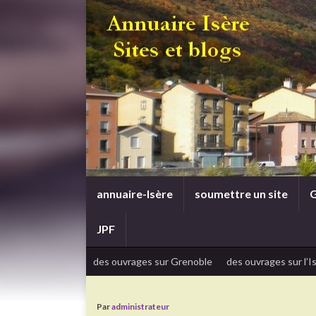
annuaire-Isère
soumettre un site
G
JPF
des ouvrages sur Grenoble
des ouvrages sur l’I
Par
administrateur