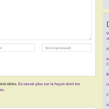
V
c
A
A
C
B
désirables.
En savoir plus sur la façon dont les
U
ées
.
C
S