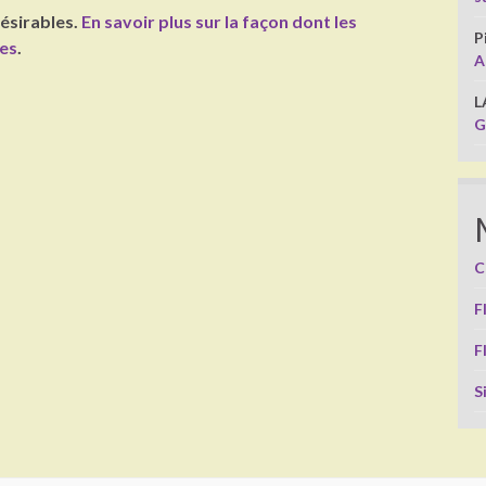
désirables.
En savoir plus sur la façon dont les
P
ées
.
A
L
G
C
F
F
S