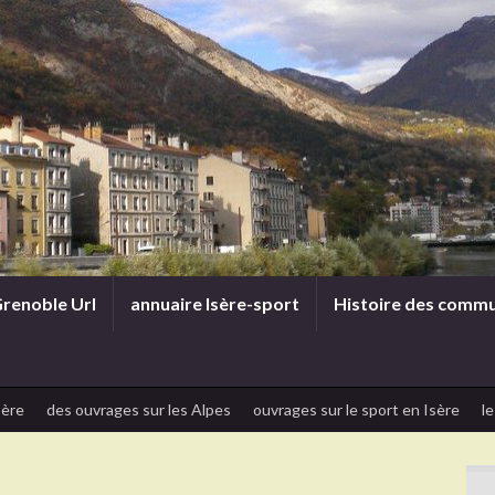
renoble Url
annuaire Isère-sport
Histoire des comm
sère
des ouvrages sur les Alpes
ouvrages sur le sport en Isère
le