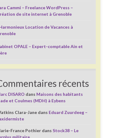
ara Cammi – Freelance WordPress –
réation de site internet à Grenoble
’Harmonieux Location de Vacances à
renoble
abinet OPALE – Expert-comptable Ain et
sère
Commentaires récents
arc DISARO
dans
Maisons des habitants
liade et Coulmes (MDH) à Eybens
atkins Clara-Jane
dans
Eduard Zuurdeeg –
axidermiste
arie-France Pothier
dans
Stock38 – Le
urplus militaire