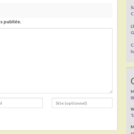
S
C
s publiée.
L
G
C
I
M
I
W
T
M
s