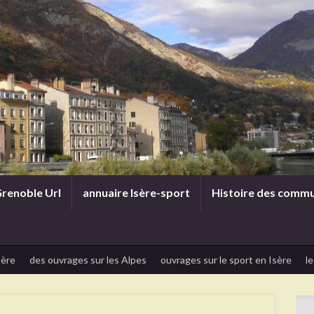
renoble Url
annuaire Isère-sport
Histoire des comm
sère
des ouvrages sur les Alpes
ouvrages sur le sport en Isère
le