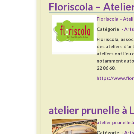
Floriscola – Atelier
Floriscola – Ateli
Catégorie
- Arts
Floriscola, asso
des ateliers d'ar
ateliers ont lieu 
notamment autou
22 86 68.
https://www.flo
atelier prunelle à 
atelier prunelle 
Catégorie
- Arts