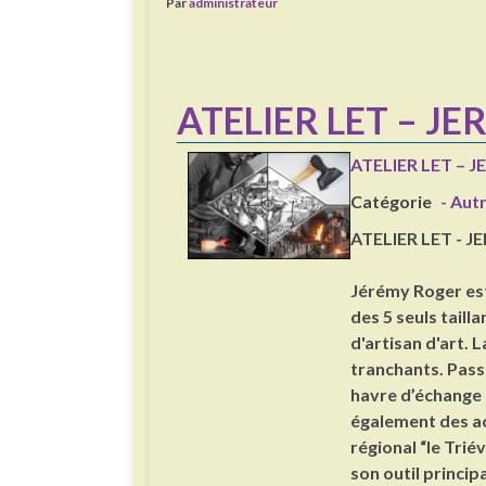
Par
administrateur
ATELIER LET – J
ATELIER LET – 
Catégorie
- Aut
ATELIER LET - 
Jérémy Roger est f
des 5 seuls tailla
d'artisan d'art. L
tranchants. Passi
havre d’échange s
également des ac
régional “le Triév
son outil principa