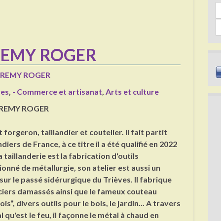
Sea
EREMY ROGER
JEREMY ROGER
res
,
- Commerce et artisanat
,
Arts et culture
JEREMY ROGER
orgeron, taillandier et coutelier. Il fait partit
ndiers de France, à ce titre il a été qualifié en 2022
a taillanderie est la fabrication d'outils
onné de métallurgie, son atelier est aussi un
ur le passé sidérurgique du Trièves. Il fabrique
iers damassés ainsi que le fameux couteau
ois”, divers outils pour le bois, le jardin... A travers
l qu'est le feu, il façonne le métal à chaud en