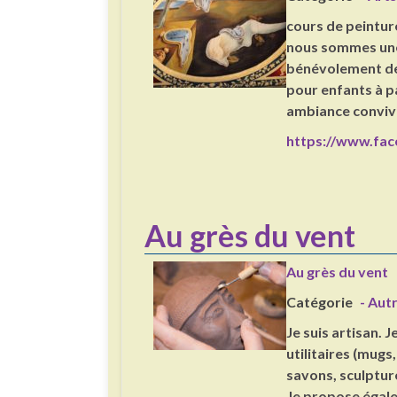
cours de peinture
nous sommes une 
bénévolement des
pour enfants à pa
ambiance conviv
https://www.fac
Au grès du vent
Au grès du vent
Catégorie
- Aut
Je suis artisan. 
utilitaires (mugs,
savons, sculpture
Je propose égale