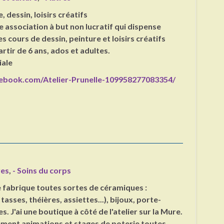
, dessin, loisirs créatifs
association à but non lucratif qui dispense
 cours de dessin, peinture et loisirs créatifs
rtir de 6 ans, ados et adultes.
iale
ebook.com/Atelier-Prunelle-109958277083354/
res
,
- Soins du corps
Je fabrique toutes sortes de céramiques :
 tasses, théières, assiettes...), bijoux, porte-
s. J'ai une boutique à côté de l'atelier sur la Mure.
ment animations et stages de poterie toutes