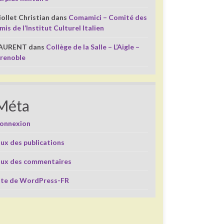
iollet Christian
dans
Comamici – Comité des
mis de l’Institut Culturel Italien
AURENT
dans
Collège de la Salle – L’Aigle –
renoble
Méta
onnexion
lux des publications
lux des commentaires
ite de WordPress-FR