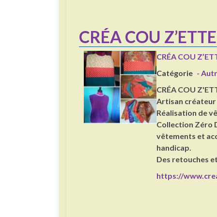
CRÉA COU Z’ETTE
CRÉA COU Z’ET
Catégorie
- Aut
CRÉA COU Z'ET
Artisan créateur
Réalisation de v
Collection Zéro D
vêtements et acce
handicap.
Des retouches et 
https://www.cre