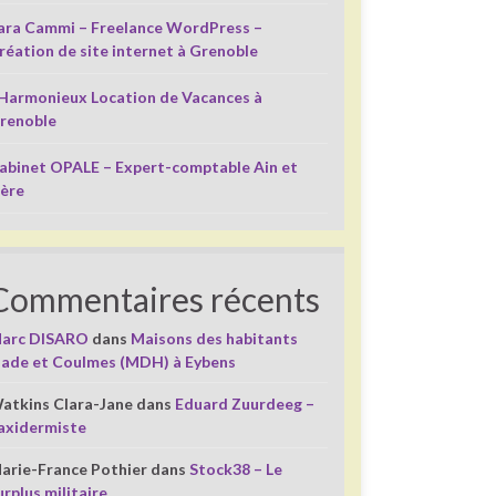
ara Cammi – Freelance WordPress –
réation de site internet à Grenoble
’Harmonieux Location de Vacances à
renoble
abinet OPALE – Expert-comptable Ain et
sère
Commentaires récents
arc DISARO
dans
Maisons des habitants
liade et Coulmes (MDH) à Eybens
atkins Clara-Jane
dans
Eduard Zuurdeeg –
axidermiste
arie-France Pothier
dans
Stock38 – Le
urplus militaire