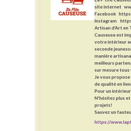
site internet ww
Facebook https
Instagram https
Artisan d'Art en 
Causeuse est imp
votre intérieur e
seconde jeunesse 
manière artisana
meilleurs parten
sur mesure tous v
Je vous propose 
de qualité en li
Pour un intérieur
N'hésitez plus e
projets!
Sauvez un fauteui
https://www.lapt