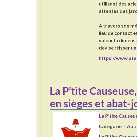
utilisant des aci
attentes des jar
A travers son mét
lieu de contact 
valeur la dimensi
devise : tisser un
https://www.atel
La P’tite Causeuse, 
en sièges et abat-j
La P’tite Causeus
Catégorie
- Aut
La P’tite Causeus