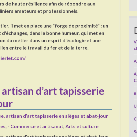
ers de haute résilience afin de répondre aux
diniers amateurs et professionnels.
ier, il met en place une "forge de proximité" : un
et d'échanges, dans la bonne humeur, qui met en
on du métier dans un esprit d'écologie et une
V
 lien entre le travail du fer et de la terre.
c
ierlet.com/
A
A
C
artisan d’art tapisserie
B
our
U
e, artisan d’art tapisserie en sièges et abat-jour
C
res
,
- Commerce et artisanat
,
Arts et culture
S
e, artisan d’art tapisserie en sièges et abat-jour