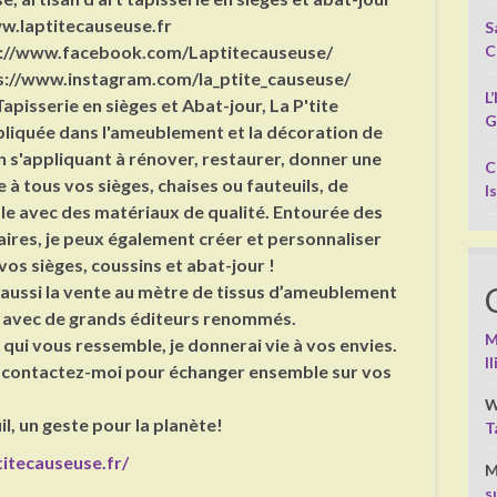
w.laptitecauseuse.fr
S
C
://www.facebook.com/Laptitecauseuse/
://www.instagram.com/la_ptite_causeuse/
L
Tapisserie en sièges et Abat-jour, La P'tite
G
liquée dans l'ameublement et la décoration de
n s'appliquant à rénover, restaurer, donner une
C
à tous vos sièges, chaises ou fauteuils, de
I
le avec des matériaux de qualité. Entourée des
aires, je peux également créer et personnaliser
os sièges, coussins et abat-jour !
aussi la vente au mètre de tissus d’ameublement
en avec de grands éditeurs renommés.
M
 qui vous ressemble, je donnerai vie à vos envies.
I
t contactez-moi pour échanger ensemble sur vos
W
l, un geste pour la planète!
T
itecauseuse.fr/
M
s