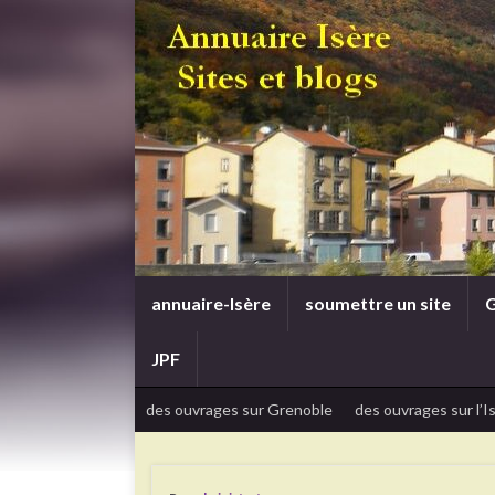
annuaire-Isère
soumettre un site
G
JPF
des ouvrages sur Grenoble
des ouvrages sur l’I