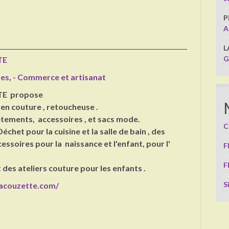
P
A
L
G
TE
res
,
- Commerce et artisanat
TE propose
 en couture , retoucheuse .
êtements, accessoires , et sacs mode.
C
échet pour la cuisine et la salle de bain , des
ssoires pour la naissance et l'enfant, pour l'
F
F
des ateliers couture pour les enfants .
S
acouzette.com/