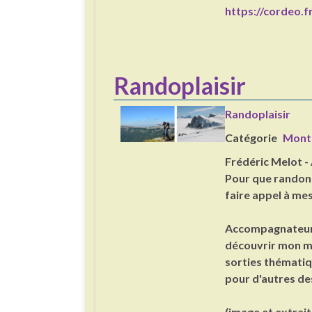
https://cordeo.f
Randoplaisir
Randoplaisir
Catégorie
Mont
Frédéric Melot 
Pour que randonne
faire appel à mes
Accompagnateur 
découvrir mon ma
sorties thématiq
pour d'autres des
(image et extrait