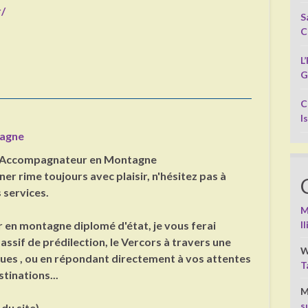
r/
S
C
L
G
C
I
agne
- Accompagnateur en Montagne
r rime toujours avec plaisir, n'hésitez pas à
 services.
M
I
en montagne diplomé d'état, je vous ferai
ssif de prédilection, le Vercors à travers une
W
ues , ou en répondant directement à vos attentes
T
tinations...
M
s
 du site)