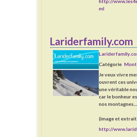
http://www.les4e
ml
Lariderfamily.com
Lariderfamily.c
Catégorie
Mont
Je veux vivre mes
ouvrent ces univ
une véritable no
car le bonheur est
nos montagnes..
(image et extrait
http://www.lari