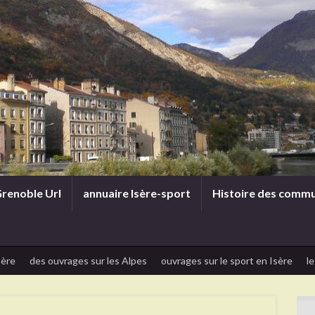
renoble Url
annuaire Isère-sport
Histoire des comm
sère
des ouvrages sur les Alpes
ouvrages sur le sport en Isère
le