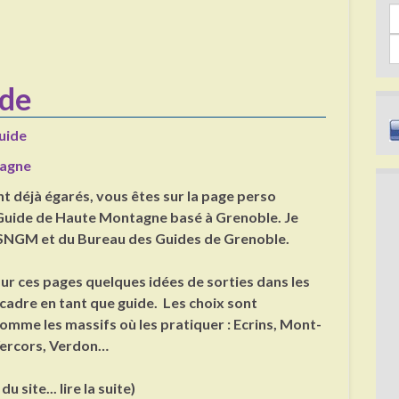
Sea
ide
uide
agne
nt déjà égarés, vous êtes sur la page perso
, Guide de Haute Montagne basé à Grenoble. Je
SNGM et du Bureau des Guides de Grenoble.
ur ces pages quelques idées de sorties dans les
ncadre en tant que guide. Les choix sont
mme les massifs où les pratiquer : Ecrins, Mont-
Vercors, Verdon…
u site... lire la suite)