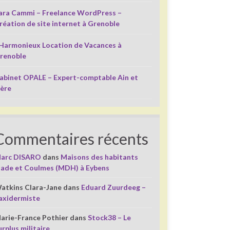
ara Cammi – Freelance WordPress –
réation de site internet à Grenoble
’Harmonieux Location de Vacances à
renoble
abinet OPALE – Expert-comptable Ain et
sère
Commentaires récents
arc DISARO
dans
Maisons des habitants
liade et Coulmes (MDH) à Eybens
atkins Clara-Jane
dans
Eduard Zuurdeeg –
axidermiste
arie-France Pothier
dans
Stock38 – Le
urplus militaire