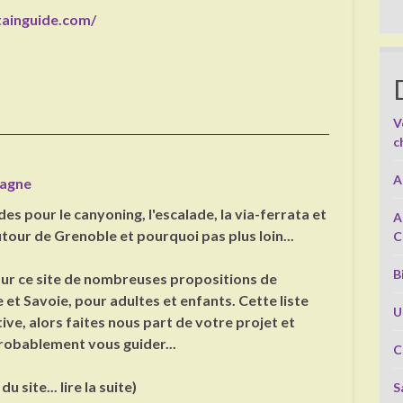
tainguide.com/
V
c
A
agne
es pour le canyoning, l'escalade, la via-ferrata et
A
utour de Grenoble et pourquoi pas plus loin...
C
B
ur ce site de nombreuses propositions de
 et Savoie, pour adultes et enfants. Cette liste
U
ive, alors faites nous part de votre projet et
robablement vous guider...
C
u site... lire la suite)
S