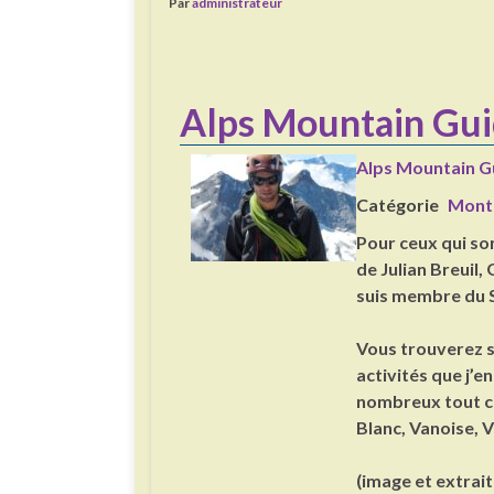
Par
administrateur
Alps Mountain Gu
Alps Mountain G
Catégorie
Mont
Pour ceux qui so
de Julian Breuil
suis membre du 
Vous trouverez s
activités que j’e
nombreux tout co
Blanc, Vanoise, 
(image et extrait d