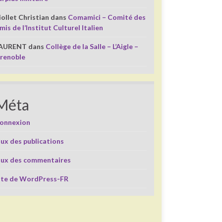
iollet Christian
dans
Comamici – Comité des
mis de l’Institut Culturel Italien
AURENT
dans
Collège de la Salle – L’Aigle –
renoble
Méta
onnexion
lux des publications
lux des commentaires
ite de WordPress-FR