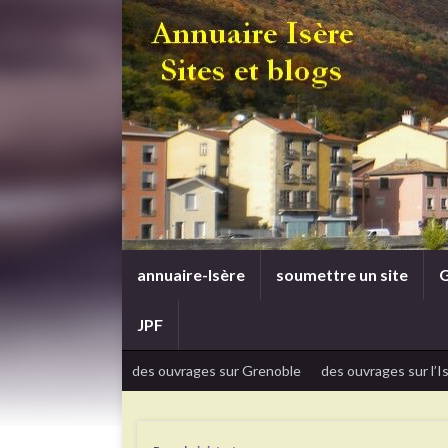
annuaire-Isère
soumettre un site
G
JPF
des ouvrages sur Grenoble
des ouvrages sur l’I