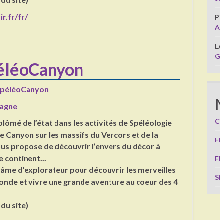
ir.fr/fr/
P
A
L
G
péléoCanyon
SpéléoCanyon
agne
C
lômé de l’état dans les activités de Spéléologie
e Canyon sur les massifs du Vercors et de la
F
ous propose de découvrir l’envers du décor à
e continent...
F
âme d’explorateur pour découvrir les merveilles
S
nde et vivre une grande aventure au coeur des 4
 du site)