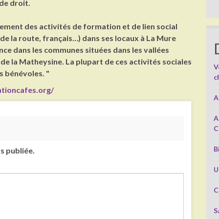
de droit.
ment des activités de formation et de lien social
de la route, français…) dans ses locaux à La Mure
ance dans les communes situées dans les vallées
 de la Matheysine. La plupart de ces activités sociales
V
s bénévoles. "
c
tioncafes.org/
A
A
C
B
s publiée.
U
C
S