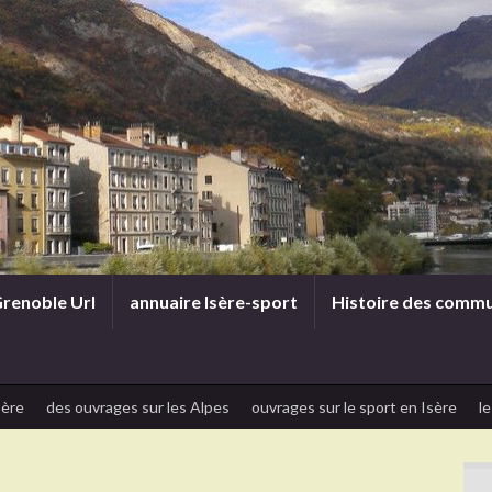
renoble Url
annuaire Isère-sport
Histoire des comm
sère
des ouvrages sur les Alpes
ouvrages sur le sport en Isère
le