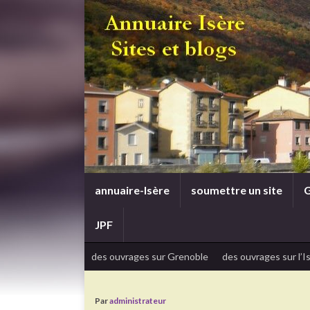
annuaire-Isère
soumettre un site
G
JPF
des ouvrages sur Grenoble
des ouvrages sur l’I
Par
administrateur