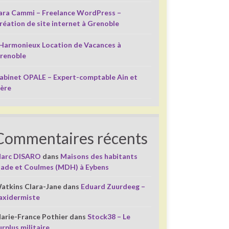
ara Cammi – Freelance WordPress –
réation de site internet à Grenoble
’Harmonieux Location de Vacances à
renoble
abinet OPALE – Expert-comptable Ain et
sère
Commentaires récents
arc DISARO
dans
Maisons des habitants
liade et Coulmes (MDH) à Eybens
atkins Clara-Jane
dans
Eduard Zuurdeeg –
axidermiste
arie-France Pothier
dans
Stock38 – Le
urplus militaire