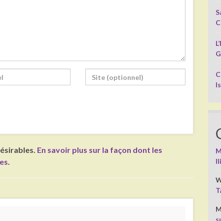
S
C
L
G
C
I
désirables.
En savoir plus sur la façon dont les
M
I
ées
.
W
T
M
s