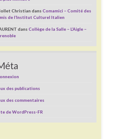
iollet Christian
dans
Comamici – Comité des
mis de l’Institut Culturel Italien
AURENT
dans
Collège de la Salle – L’Aigle –
renoble
Méta
onnexion
lux des publications
lux des commentaires
ite de WordPress-FR