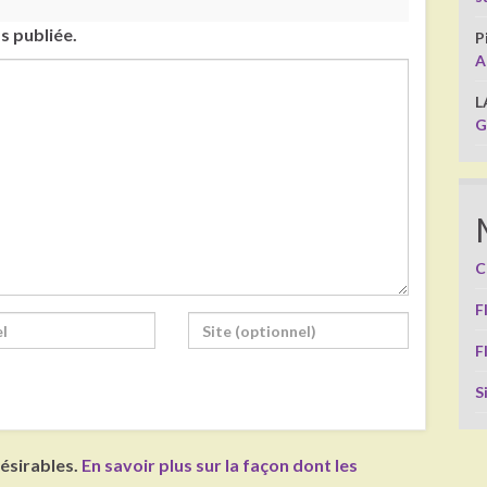
s publiée.
P
A
L
G
C
F
F
S
désirables.
En savoir plus sur la façon dont les