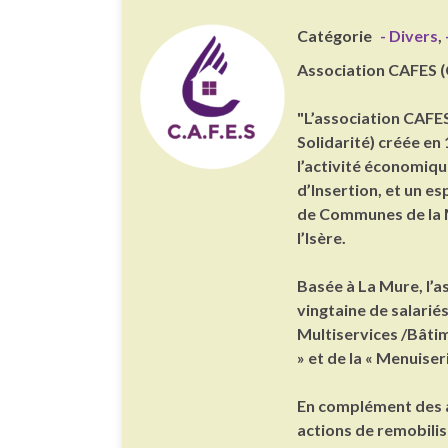
Catégorie
- Divers
,
Association CAFES (C
"L’association CAFES
Solidarité) créée en 
l’activité économiqu
d’Insertion, et un 
de Communes de la M
l’Isère.
Basée à La Mure, l’
vingtaine de salarié
Multiservices /Bâti
» et de la « Menuiseri
En complément des a
actions de remobilis