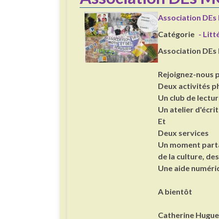
Association DEs
Catégorie
- Lit
Association DEs
Rejoignez-nous p
Deux activités p
Un club de lectu
Un atelier d'écri
Et
Deux services
Un moment partag
de la culture, des
Une aide numériq
A bientôt
Catherine Hugue