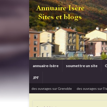
annuaire-Isère
soumettre un site
G
JPF
des ouvrages sur Grenoble
des ouvrages sur l’I