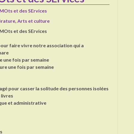
 MOts et des SErvices
térature
,
Arts et culture
 MOts et des SErvices
our faire vivre notre association qui a
hare
re une fois par semaine
ture une fois par semaine
é pour casser la solitude des personnes isolées
 livres
ue et administrative
s