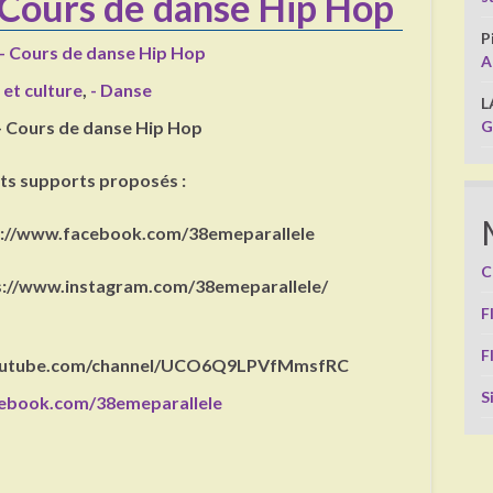
 Cours de danse Hip Hop
P
– Cours de danse Hip Hop
A
 et culture
,
- Danse
L
G
- Cours de danse Hip Hop
nts supports proposés :
s://www.facebook.com/38emeparallele
C
ps://www.instagram.com/38emeparallele/
F
F
youtube.com/channel/UCO6Q9LPVfMmsfRC
S
cebook.com/38emeparallele