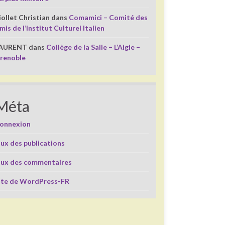
iollet Christian
dans
Comamici – Comité des
mis de l’Institut Culturel Italien
AURENT
dans
Collège de la Salle – L’Aigle –
renoble
Méta
onnexion
lux des publications
lux des commentaires
ite de WordPress-FR