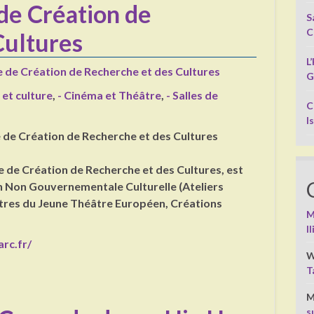
e Création de
S
C
Cultures
L
 de Création de Recherche et des Cultures
G
 et culture
,
- Cinéma et Théâtre
,
- Salles de
C
I
de Création de Recherche et des Cultures
e de Création de Recherche et des Cultures, est
 Non Gouvernementale Culturelle (Ateliers
tres du Jeune Théâtre Européen, Créations
M
I
rc.fr/
W
T
M
s