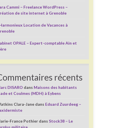
ara Cammi – Freelance WordPress –
réation de site internet à Grenoble
’Harmonieux Location de Vacances à
renoble
abinet OPALE – Expert-comptable Ain et
sère
Commentaires récents
arc DISARO
dans
Maisons des habitants
liade et Coulmes (MDH) à Eybens
atkins Clara-Jane
dans
Eduard Zuurdeeg –
axidermiste
arie-France Pothier
dans
Stock38 – Le
urplus militaire