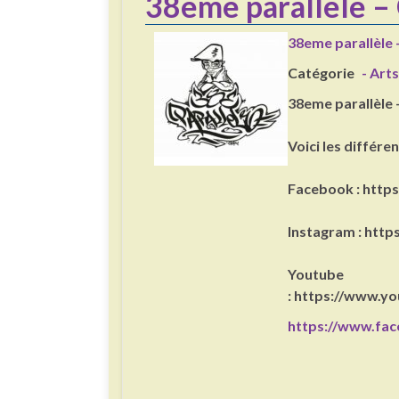
38eme parallèle –
38eme parallèle 
Catégorie
- Arts
38eme parallèle 
Voici les différe
Facebook : http
Instagram : htt
Youtube
: https://www.
https://www.fa