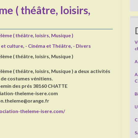
e ( théâtre, loisirs,
lème ( théâtre, loisirs, Musique )
V
 et culture
,
- Cinéma et Théâtre
,
- Divers
c
lème ( théâtre, loisirs, Musique )
A
lème ( théâtre, loisirs, Musique ) a deux activités
A
é de costumes vénitiens.
C
 chemin des prés 38160 CHATTE
ciation-theleme-isere.com
B
ion.theleme@orange.fr
U
ociation-theleme-isere.com/
C
S