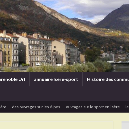
renoble Url
annuaire Isère-sport
Histoire des comm
sère
des ouvrages sur les Alpes
ouvrages sur le sport en Isère
le