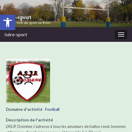
Ouvrir la barre d’outils
Isère-sport
Togg
navig
Domaine d'activité
Football
Description de l'activité
L'ASJF Domène s'adresse à tous les amateurs de ballon rond, hommes