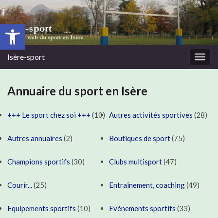
Ouvrir la barre d’outils
Isère-sport
Togg
navig
Annuaire du sport en Isère
+++ Le sport chez soi +++
(10)
Autres activités sportives
(28)
Autres annuaires
(2)
Boutiques de sport
(75)
Champions sportifs
(30)
Clubs multisport
(47)
Courir...
(25)
Entraînement, coaching
(49)
Equipements sportifs
(10)
Evénements sportifs
(33)