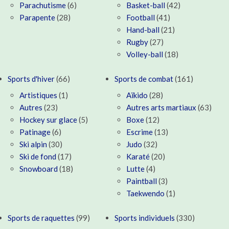
Parachutisme
(6)
Basket-ball
(42)
Parapente
(28)
Football
(41)
Hand-ball
(21)
Rugby
(27)
Volley-ball
(18)
Sports d'hiver
(66)
Sports de combat
(161)
Artistiques
(1)
Aïkido
(28)
Autres
(23)
Autres arts martiaux
(63)
Hockey sur glace
(5)
Boxe
(12)
Patinage
(6)
Escrime
(13)
Ski alpin
(30)
Judo
(32)
Ski de fond
(17)
Karaté
(20)
Snowboard
(18)
Lutte
(4)
Paintball
(3)
Taekwendo
(1)
Sports de raquettes
(99)
Sports individuels
(330)