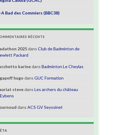
ngola Cabula (GCAC)
-A Bad des Commiers (BBC38)
OMMENTAIRES RÉCENTS
adathon 2025
dans
Club de Badminton de
ewlett Packard
ucchetto karine
dans
Badminton Le Cheylas
gapoff hugo
dans
GUC Formation
auriat steve
dans
Les archers du château
’Eybens
ournoud
dans
ACS GV Seyssinet
ÉTA