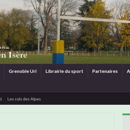
Grenoble Url
Librairie du sport
Partenaires
A
i
Les cols des Alpes