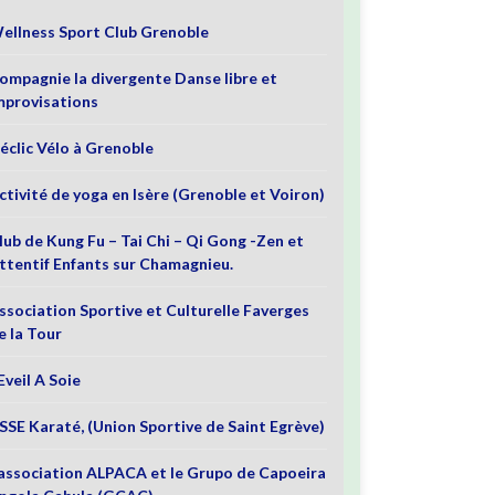
ellness Sport Club Grenoble
ompagnie la divergente Danse libre et
mprovisations
éclic Vélo à Grenoble
ctivité de yoga en Isère (Grenoble et Voiron)
lub de Kung Fu – Tai Chi – Qi Gong -Zen et
ttentif Enfants sur Chamagnieu.
ssociation Sportive et Culturelle Faverges
e la Tour
’Eveil A Soie
SSE Karaté, (Union Sportive de Saint Egrève)
’association ALPACA et le Grupo de Capoeira