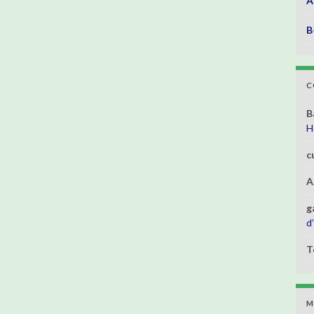
A
B
C
B
H
c
A
g
d
T
M