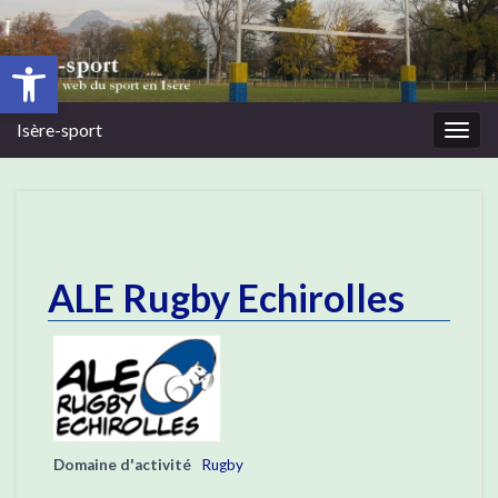
Ouvrir la barre d’outils
Isère-sport
Togg
navig
ALE Rugby Echirolles
Domaine d'activité
Rugby