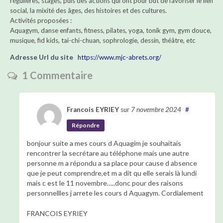
régulières, stages, puis des actions qui ont pour but de favoriser le lien
social, la mixité des âges, des histoires et des cultures.
Activités proposées :
Aquagym, danse enfants, fitness, pilates, yoga, tonik gym, gym douce,
musique, fid kids, tai-chi-chuan, sophrologie, dessin, théâtre, etc
Adresse Url du site
https://www.mjc-abrets.org/
1 Commentaire
Francois EYRIEY
sur
7 novembre 2024
#
Répondre
bonjour suite a mes cours d Aquagim je souhaitais
rencontrer la secrétare au téléphone mais une autre
personne m a répondu a sa place pour cause d absence
que je peut comprendre,et m a dit qu elle serais là lundi
mais c est le 11 novembre…..donc pour des raisons
personnellles j arrete les cours d Aquagym. Cordialement
FRANCOIS EYRIEY