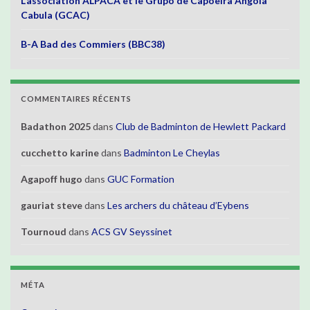
L’association ALPACA et le Grupo de Capoeira Angola
Cabula (GCAC)
B-A Bad des Commiers (BBC38)
COMMENTAIRES RÉCENTS
Badathon 2025
dans
Club de Badminton de Hewlett Packard
cucchetto karine
dans
Badminton Le Cheylas
Agapoff hugo
dans
GUC Formation
gauriat steve
dans
Les archers du château d’Eybens
Tournoud
dans
ACS GV Seyssinet
MÉTA