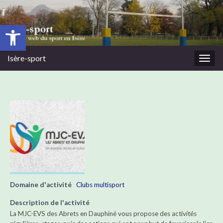
Ouvrir la barre d’outils
Isère-sport
Togg
navig
Domaine d'activité
Clubs multisport
Description de l'activité
La MJC-EVS des Abrets en Dauphiné vous propose des activités