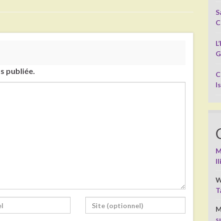
S
C
L
G
s publiée.
C
I
M
I
W
T
M
s