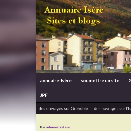
annuaire-Isère
soumettre un site
G
JPF
des ouvrages sur Grenoble
des ouvrages sur l’I
Par
administrateur