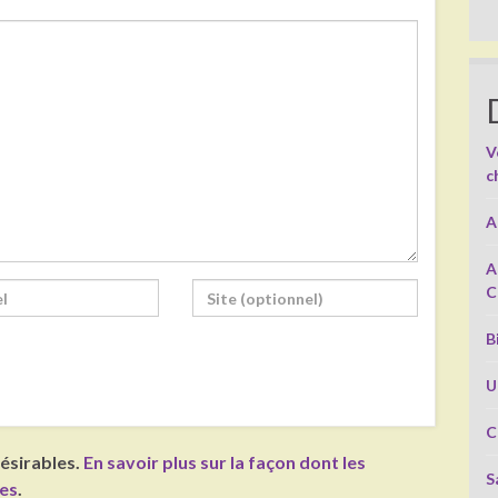
V
c
A
A
C
B
U
C
désirables.
En savoir plus sur la façon dont les
S
ées
.