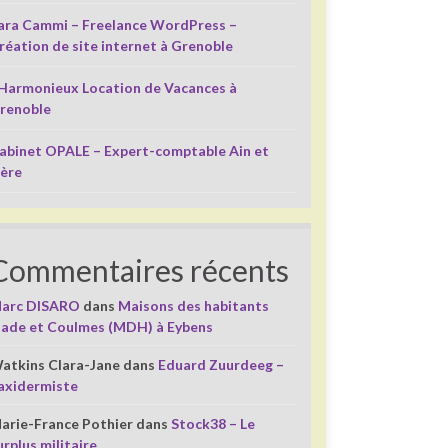
ara Cammi – Freelance WordPress –
réation de site internet à Grenoble
’Harmonieux Location de Vacances à
renoble
abinet OPALE – Expert-comptable Ain et
sère
Commentaires récents
arc DISARO
dans
Maisons des habitants
liade et Coulmes (MDH) à Eybens
atkins Clara-Jane
dans
Eduard Zuurdeeg –
axidermiste
arie-France Pothier
dans
Stock38 – Le
urplus militaire