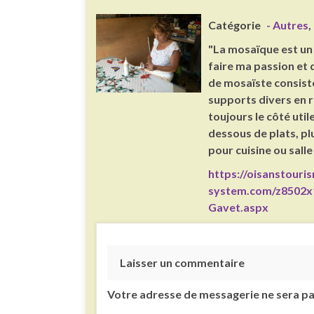
Catégorie
- Autres
,
"La mosaïque est un a
faire ma passion et 
de mosaïste consiste
supports divers en r
toujours le côté util
dessous de plats, plu
pour cuisine ou salle
https://oisanstouri
system.com/z8502x
Gavet.aspx
Laisser un commentaire
Votre adresse de messagerie ne sera pa