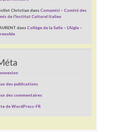
iollet Christian
dans
Comamici – Comité des
mis de l’Institut Culturel Italien
AURENT
dans
Collège de la Salle – L’Aigle –
renoble
Méta
onnexion
lux des publications
lux des commentaires
ite de WordPress-FR