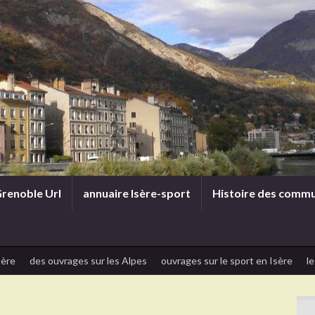
renoble Url
annuaire Isère-sport
Histoire des comm
sère
des ouvrages sur les Alpes
ouvrages sur le sport en Isère
le