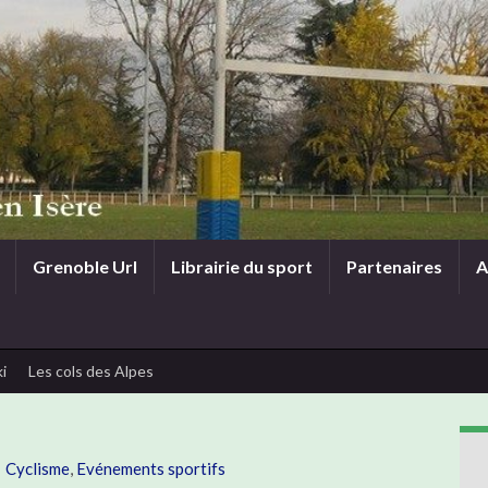
Grenoble Url
Librairie du sport
Partenaires
A
i
Les cols des Alpes
Cyclisme
,
Evénements sportifs