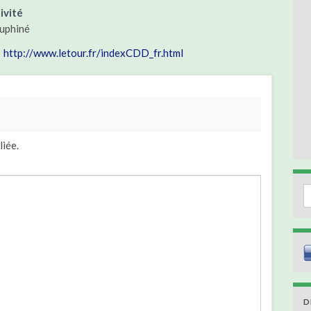
ivité
auphiné
http://www.letour.fr/indexCDD_fr.html
liée.
S
D