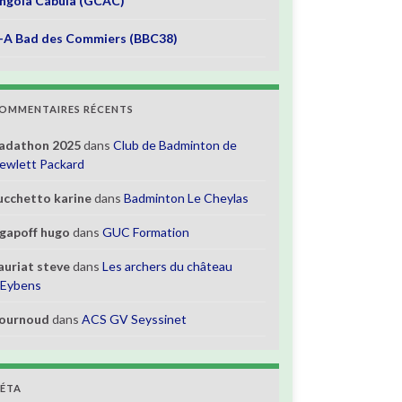
ngola Cabula (GCAC)
-A Bad des Commiers (BBC38)
OMMENTAIRES RÉCENTS
adathon 2025
dans
Club de Badminton de
ewlett Packard
ucchetto karine
dans
Badminton Le Cheylas
gapoff hugo
dans
GUC Formation
auriat steve
dans
Les archers du château
’Eybens
ournoud
dans
ACS GV Seyssinet
ÉTA