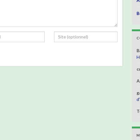
A
B
C
B
H
c
A
g
d
T
M