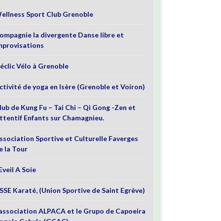
ellness Sport Club Grenoble
ompagnie la divergente Danse libre et
mprovisations
éclic Vélo à Grenoble
ctivité de yoga en Isère (Grenoble et Voiron)
lub de Kung Fu – Tai Chi – Qi Gong -Zen et
ttentif Enfants sur Chamagnieu.
ssociation Sportive et Culturelle Faverges
e la Tour
’Eveil A Soie
SSE Karaté, (Union Sportive de Saint Egrève)
’association ALPACA et le Grupo de Capoeira