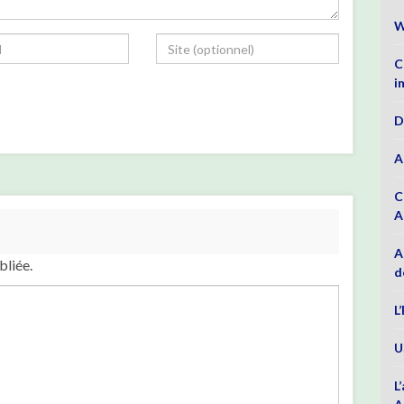
W
C
i
D
A
C
A
A
bliée.
d
L
U
L