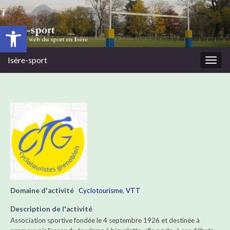
Ouvrir la barre d’outils
Isère-sport
Togg
navig
Domaine d'activité
Cyclotourisme
,
VTT
Description de l'activité
Association sportive fondée le 4 septembre 1926 et destinée à