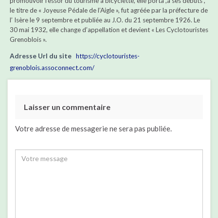
promouvoir l’essor du tourisme à bicyclette, elle porta ,à ses débuts ,
le titre de « Joyeuse Pédale de l’Aigle », fut agréée par la préfecture de
l’ Isère le 9 septembre et publiée au J.O. du 21 septembre 1926. Le
30 mai 1932, elle change d’appellation et devient « Les Cyclotouristes
Grenoblois ».
Adresse Url du site
https://cyclotouristes-
grenoblois.assoconnect.com/
Laisser un commentaire
Votre adresse de messagerie ne sera pas publiée.