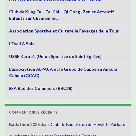
Club de Kung Fu – Tai Chi – Qi Gong -Zen et Attentif
Enfants sur Chamagnieu.
Association Sportive et Culturelle Faverges de la Tour
L’Eveil A Soie
USSE Karaté, (Union Sportive de Saint Egrève)
L’association ALPACA et le Grupo de Capoeira Angola
Cabula (GCAC)
B-A Bad des Commiers (BBC38)
COMMENTAIRES RÉCENTS
Badathon 2025
dans
Club de Badminton de Hewlett Packard
cucchetto karine
dans
Badminton Le Cheylas