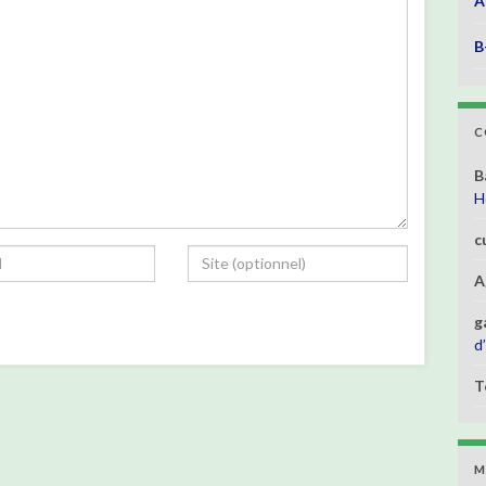
A
B
C
B
H
c
A
g
d
T
M