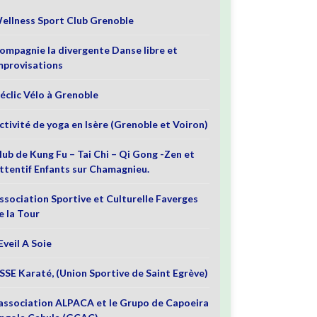
ellness Sport Club Grenoble
ompagnie la divergente Danse libre et
mprovisations
éclic Vélo à Grenoble
ctivité de yoga en Isère (Grenoble et Voiron)
lub de Kung Fu – Tai Chi – Qi Gong -Zen et
ttentif Enfants sur Chamagnieu.
ssociation Sportive et Culturelle Faverges
e la Tour
’Eveil A Soie
SSE Karaté, (Union Sportive de Saint Egrève)
’association ALPACA et le Grupo de Capoeira