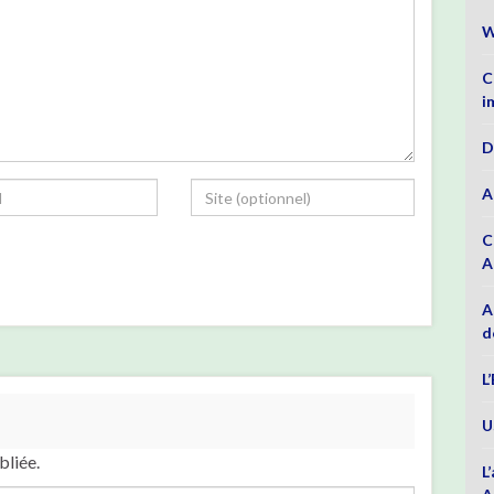
W
C
i
D
A
C
A
A
d
L
U
bliée.
L