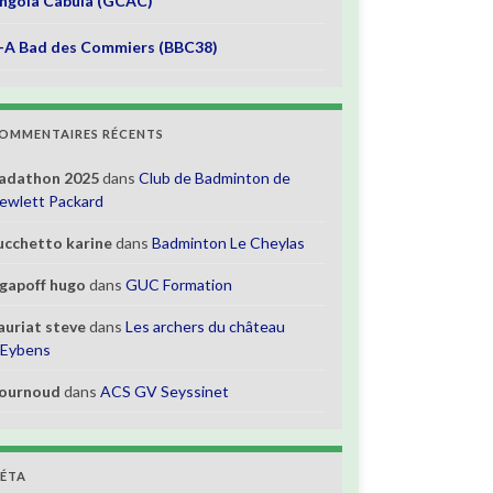
ngola Cabula (GCAC)
-A Bad des Commiers (BBC38)
OMMENTAIRES RÉCENTS
adathon 2025
dans
Club de Badminton de
ewlett Packard
ucchetto karine
dans
Badminton Le Cheylas
gapoff hugo
dans
GUC Formation
auriat steve
dans
Les archers du château
’Eybens
ournoud
dans
ACS GV Seyssinet
ÉTA