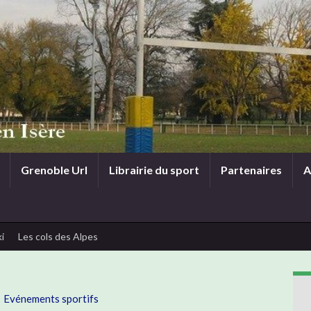
Grenoble Url
Librairie du sport
Partenaires
A
i
Les cols des Alpes
Evénements sportifs