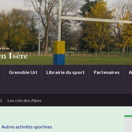
Grenoble Url
Librairie du sport
Partenaires
A
i
Les cols des Alpes
Autres activités sportives