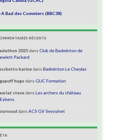
ngola Cabula (GCAC)
-A Bad des Commiers (BBC38)
OMMENTAIRES RÉCENTS
adathon 2025
dans
Club de Badminton de
ewlett Packard
ucchetto karine
dans
Badminton Le Cheylas
gapoff hugo
dans
GUC Formation
auriat steve
dans
Les archers du château
’Eybens
ournoud
dans
ACS GV Seyssinet
ÉTA