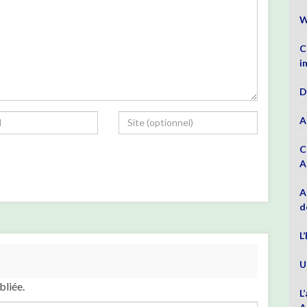
W
C
i
D
A
C
A
A
d
L
U
bliée.
L