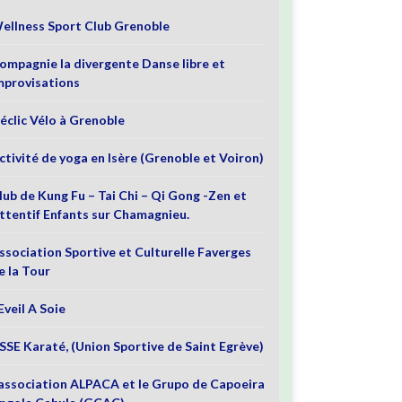
ellness Sport Club Grenoble
ompagnie la divergente Danse libre et
mprovisations
éclic Vélo à Grenoble
ctivité de yoga en Isère (Grenoble et Voiron)
lub de Kung Fu – Tai Chi – Qi Gong -Zen et
ttentif Enfants sur Chamagnieu.
ssociation Sportive et Culturelle Faverges
e la Tour
’Eveil A Soie
SSE Karaté, (Union Sportive de Saint Egrève)
’association ALPACA et le Grupo de Capoeira