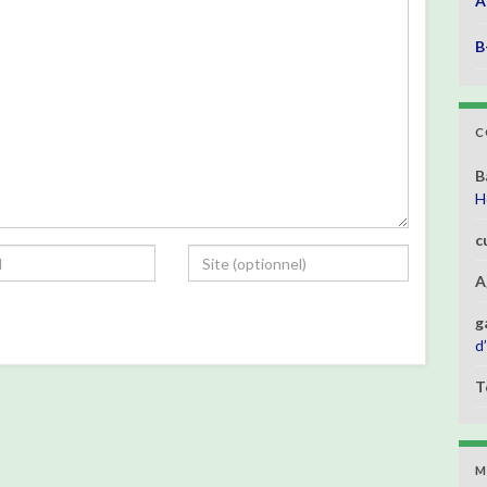
A
B
C
B
H
c
A
g
d
T
M