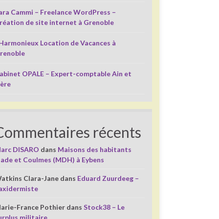
ara Cammi – Freelance WordPress –
réation de site internet à Grenoble
’Harmonieux Location de Vacances à
renoble
abinet OPALE – Expert-comptable Ain et
sère
Commentaires récents
arc DISARO
dans
Maisons des habitants
liade et Coulmes (MDH) à Eybens
atkins Clara-Jane
dans
Eduard Zuurdeeg –
axidermiste
arie-France Pothier
dans
Stock38 – Le
urplus militaire