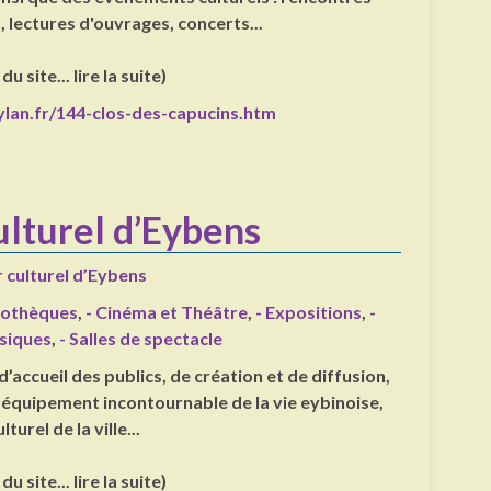
 lectures d'ouvrages, concerts...
u site... lire la suite)
lan.fr/144-clos-des-capucins.htm
ulturel d’Eybens
 culturel d’Eybens
liothèques
,
- Cinéma et Théâtre
,
- Expositions
,
-
siques
,
- Salles de spectacle
d’accueil des publics, de création et de diffusion,
 équipement incontournable de la vie eybinoise,
turel de la ville...
u site... lire la suite)