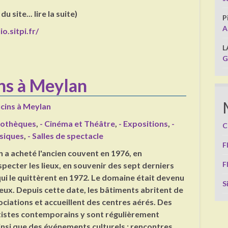
u site... lire la suite)
P
A
o.sitpi.fr/
L
G
ns à Meylan
cins à Meylan
liothèques
,
- Cinéma et Théâtre
,
- Expositions
,
-
C
siques
,
- Salles de spectacle
F
n a acheté l'ancien couvent en 1976, en
F
pecter les lieux, en souvenir des sept derniers
ui le quittèrent en 1972. Le domaine était devenu
S
eux. Depuis cette date, les bâtiments abritent de
iations et accueillent des centres aérés. Des
tistes contemporains y sont régulièrement
si que des événements culturels : rencontres