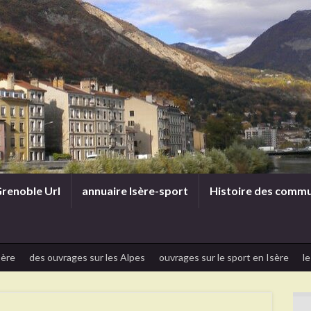
renoble Url
annuaire Isère-sport
Histoire des comm
sère
des ouvrages sur les Alpes
ouvrages sur le sport en Isère
le