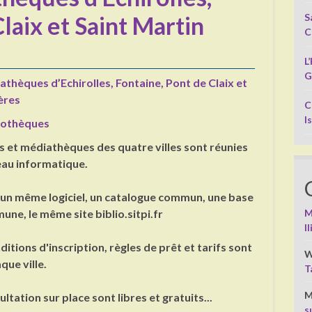
S
laix et Saint Martin
C
L
G
thèques d’Echirolles, Fontaine, Pont de Claix et
ères
C
I
liothèques
s et médiathèques des quatre villes sont réunies
eau informatique.
un même logiciel, un catalogue commun, une base
M
ne, le même site biblio.sitpi.fr
I
ditions d'inscription, règles de prêt et tarifs sont
W
que ville.
T
M
ultation sur place sont libres et gratuits...
s