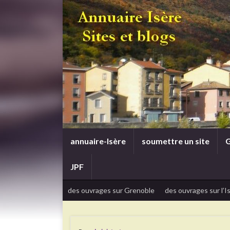
annuaire-Isère
soumettre un site
G
JPF
des ouvrages sur Grenoble
des ouvrages sur l’I