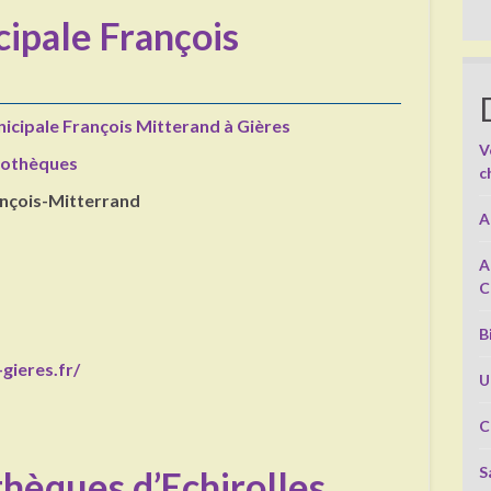
ipale François
s
icipale François Mitterand à Gières
V
liothèques
c
ançois-Mitterrand
A
s
A
C
B
gieres.fr/
U
C
S
hèques d’Echirolles,