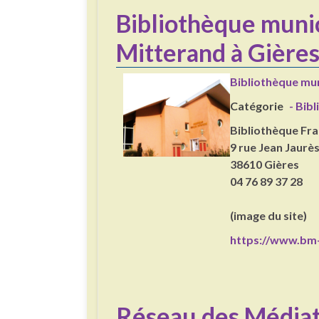
Bibliothèque munic
Mitterand à Gière
Bibliothèque mun
Catégorie
- Bib
Bibliothèque Fr
9 rue Jean Jaurè
38610 Gières
04 76 89 37 28
(image du site)
https://www.bm-
Réseau des Médiat