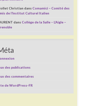
iollet Christian
dans
Comamici – Comité des
mis de l’Institut Culturel Italien
AURENT
dans
Collège de la Salle – L’Aigle –
renoble
Méta
onnexion
lux des publications
lux des commentaires
ite de WordPress-FR